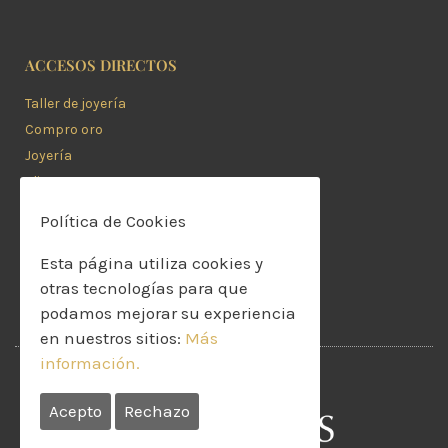
ACCESOS DIRECTOS
Taller de joyería
Compro oro
Joyería
Alianzas
Compromiso
Política de Cookies
Joyas de novia
Relojes
Esta página utiliza cookies y
Tendencias
otras tecnologías para que
podamos mejorar su experiencia
en nuestros sitios:
Más
información.
Acepto
Rechazo