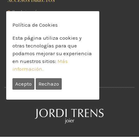
ACCESOS DIRECTOS
Taller de joyería
Compro oro
Política de Cookies
Joyería
Alianzas
Esta página utiliza cookies y
Compromiso
otras tecnologías para que
Joyas de novia
podamos mejorar su experiencia
Relojes
en nuestros sitios:
Más
información.
Tendencias
Acepto
Rechazo